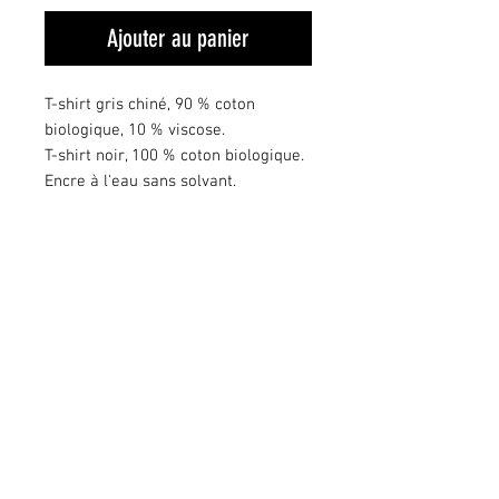
Ajouter au panier
T-shirt gris chiné, 90 % coton
biologique, 10 % viscose.
T-shirt noir, 100 % coton biologique.
Encre à l'eau sans solvant.
Sérigraphié 100% artisanale ce qui
donne un effet vintage.
Tout nos t-shirts sont imprimés
individuellement à la main.
Choisissez une taille au-dessus de
votre taille habituelle.
MENTIONS LÉGALES
POLITIQUE EN MATIÈRE DE COOKIES
POLITIQUE DE CONFIDENTIALITÉ