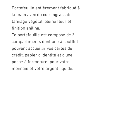
Portefeuille entièrement fabriqué à
la main avec du cuir Ingrassato,
tannage végétal ,pleine fleur et
finition aniline.
Ce portefeuille est composé de 3
compartiments dont une à soufflet
pouvant accueillir vos cartes de
crédit, papier d’identité et d'une
poche à fermeture pour votre
monnaie et votre argent liquide.
Il est équipé d'une petite sangle de
cuir qui permet d'attacher une
lanière ou une chaine à votre
portefeuille.
Dimensions : 14/8.5 cm.
Disponible en couleur whisky, vert
olive, cognac et noir .