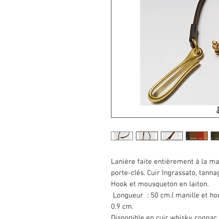
Lanière faite entièrement à la ma
porte-clés. Cuir Ingrassato, tannag
Hook et mousqueton en laiton.
Longueur : 50 cm.( manille et hook
0.9 cm.
Disponible en cuir whisky, cognac, 