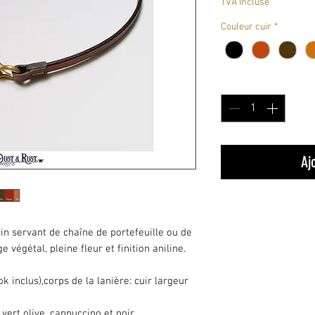
TVA Incluse
Couleur cuir
*
Quantité
*
Aj
in servant de chaîne de portefeuille ou de
e végétal, pleine fleur et finition aniline.
 inclus),corps de la lanière: cuir largeur
vert olive, cappuccino et noir.