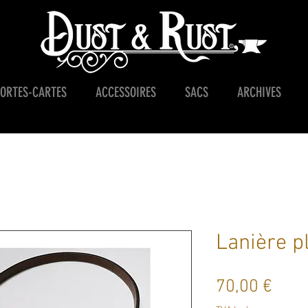
PORTES-CARTES
ACCESSOIRES
SACS
ARCHIVES
Lanière p
Prix
70,00 €